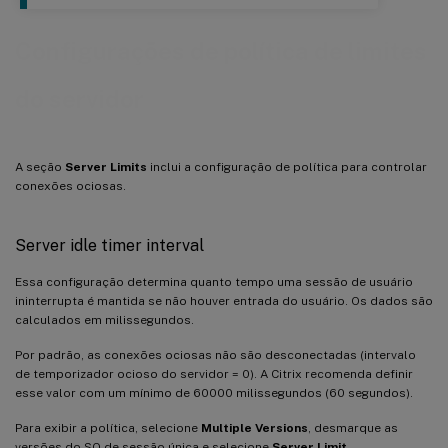
Configurações de política de limites
do servidor
A seção
Server Limits
inclui a configuração de política para controlar
conexões ociosas.
Server idle timer interval
Essa configuração determina quanto tempo uma sessão de usuário
ininterrupta é mantida se não houver entrada do usuário. Os dados são
calculados em milissegundos.
Por padrão, as conexões ociosas não são desconectadas (intervalo
de temporizador ocioso do servidor = 0). A Citrix recomenda definir
esse valor com um mínimo de 60000 milissegundos (60 segundos).
Para exibir a política, selecione
Multiple Versions
, desmarque as
versões do SO de sessão única e selecione
Server Limit
.