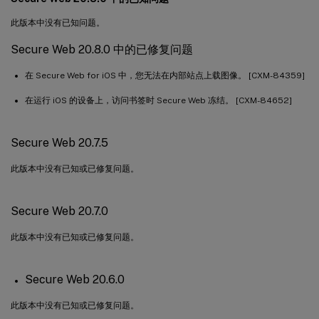
此版本中没有已知问题。
Secure Web 20.8.0 中的已修复问题
在 Secure Web for iOS 中，您无法在内部站点上载图像。 [CXM-84359]
在运行 iOS 的设备上，访问书签时 Secure Web 冻结。 [CXM-84652]
Secure Web 20.7.5
此版本中没有已知或已修复问题。
Secure Web 20.7.0
此版本中没有已知或已修复问题。
Secure Web 20.6.0
此版本中没有已知或已修复问题。