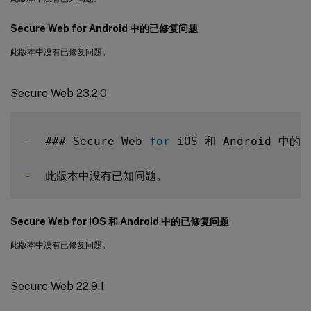
Secure Web 21.2.0
Secure Web for Android 中的已修复问题
Secure Web 21.1.5
此版本中没有已修复问题。
Secure Web 21.1.0
Secure Web 20.12.0
Secure Web 23.2.0
Secure Web 20.11.0
Secure Web 20.10.5
Secure Web 20.10.0
-
  ### Secure Web 
for
 iOS 和 Android 中的
Secure Web 20.9.5
-
Secure Web 20.9.0
Secure Web 20.8.5
Secure Web 20.8.0
Secure Web for iOS 和 Android 中的已修复问题
Secure Web 20.7.5
此版本中没有已修复问题。
Secure Web 20.7.0
Secure Web 20.6.0
Secure Web 22.9.1
Secure Web 20.5.0