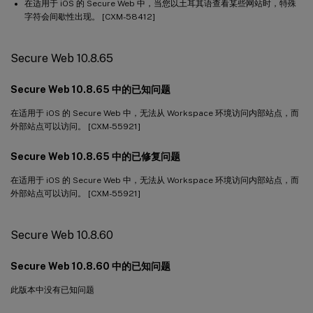
在适用于 iOS 的 Secure Web 中，当您以土耳其语查看某些网站时，特殊
字符会间歇性出现。 [CXM-58412]
Secure Web 10.8.65
Secure Web 10.8.65 中的已知问题
在适用于 iOS 的 Secure Web 中，无法从 Workspace 环境访问内部站点，而
外部站点可以访问。 [CXM-55921]
Secure Web 10.8.65 中的已修复问题
在适用于 iOS 的 Secure Web 中，无法从 Workspace 环境访问内部站点，而
外部站点可以访问。 [CXM-55921]
Secure Web 10.8.60
Secure Web 10.8.60 中的已知问题
此版本中没有已知问题