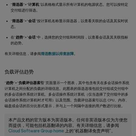
“
筛选器
”>“
计算机
”以表格格式显示所有计算机的电源状态。您可以按特定
交付组进行筛选。
“
筛选器
”>“
会话
”按计算机名称显示筛选器，以查看关联的会话及其实时状
态。
在“
趋势
”>“
会话
”中，选择您的交付组和时间段，以查看会话及其关联指标
的趋势。
有关详细信息，请参阅
筛选数据以排查故障
。
负载评估趋势
“
趋势
”>“
负载评估器索引
”页面显示一个图表，其中包含有关在多会话操作系统
计算机之间分配的负载的详细信息。此图表的筛选选项包括交付组或交付组中
的多会话操作系统计算机、多会话操作系统计算机（仅当选择了交付组中的多
会话操作系统计算机时才可用）以及范围。负载评估器索引以总 CPU、内存、
磁盘或会话的百分比形式显示，并与上一个间隔中连接的用户数进行比较。
本产品文档的官方版本为英语版本。任何非英语版本仅为方便您
而提供，可能包括机器翻译的内容。有关详细信息，请参阅
Cloud Software Group home
上的“机器翻译免责声明”。