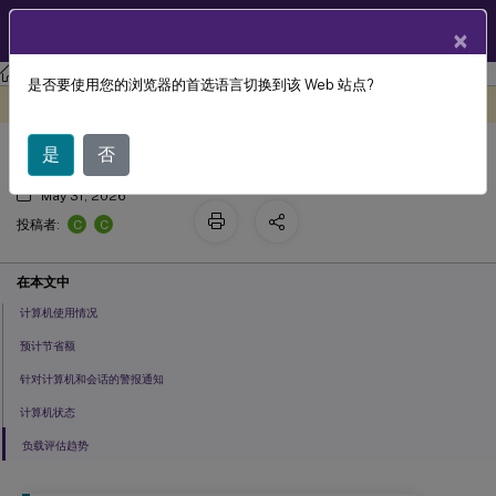
ZH
产品文档
×
Citrix Virtual Apps and Desktops 7 2402 LTSR
Director
是否要使用您的浏览器的首选语言切换到该 Web 站点?
监控 Autoscale 管理的计算机
此内容已经过机器动态翻译。
在此处提供反馈
是
否
May 31, 2026
C
C
投稿者:
在本文中
计算机使用情况
预计节省额
针对计算机和会话的警报通知
计算机状态
负载评估趋势