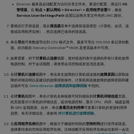
Director 服务器必须配置为访问共享文件夹。要进行配置，请运行
IIS
管理器
。在
站点 > 默认网站 > Director\ > 应用程序设置
中，修改
Service.UserSettingsPath
设置以反映共享文件夹的 UNC 路径。
要稍后打开筛选器，请从
筛选器
菜单中选择筛选器类型（计算机、会话、连
接或应用程序实例），然后选择已保存的筛选器。
单击
导出
可将数据导出到 CSV 格式文件。最多可导出 100,000 条记录的数
™
据。此功能在 Delivery Controller
1808 及更高版本中可用。
如果需要，对于
计算机
或
连接
视图，请对筛选列表中选择的所有计算机使用
电源控制。对于会话视图，请使用会话控制或发送消息选项。
在
计算机
和
连接
视图中，单击发生故障的计算机或连接的
故障原因
以获取故
障的详细说明以及建议的故障排除操作。计算机和连接故障的故障原因和建
议操作可在
Citrix Director 故障原因和故障排除
中找到。
在
计算机
视图中，单击计算机名称链接可转到相应的
计算机详细信息
页面。
此页面显示计算机的详细信息，提供电源控制，显示 CPU、内存、磁盘监视
和 GPU 监视图表。此外，单击
查看历史利用率
可查看计算机的资源利用率
趋势。有关详细信息，请参阅
对计算机进行故障排除
。
在
应用程序实例
视图中，根据大于阈值时间段的
空闲时间
进行排序或筛选。
选择要结束的空闲应用程序实例。注销或断开应用程序实例会结束同一会话