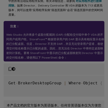
中的所有活动应用程序实例。有关详细信息，请参阅
对应用程序进行故障
排除
。如果 Director、Delivery Controller 和 VDA 的版本为 7.13 或更高
版本，则可以使用“应用程序实例”筛选页面和“会话”筛选页面中的空闲时间
度量。
注意：
Web Studio 允许将多个桌面分配规则 (DAR) 分配给交付组中单个 VDA 的不
™
同用户或用户组。StoreFront
根据登录用户的 DAR 显示具有相应显示名称
的已分配桌面。但是，Director 不支持 DAR，并且无论登录用户是谁，都使
用交付组名称显示已分配的桌面。因此，您无法在 Director 中将特定桌面映
射到计算机。要将 StoreFront 中显示的已分配桌面映射到 Director 中显示
的交付组名称，请使用以下 PowerShell 命令：
Get
-
BrokerDesktopGroup 
|
 Where
-
Object 
{
 $
本产品文档的官方版本为英语版本。任何非英语版本仅为方便您