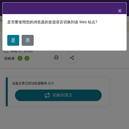
ZH
产品文档
×
Citrix Virtual Apps and Desktops 7 2402 LTSR
Director
是否要使用您的浏览器的首选语言切换到该 Web 站点?
筛选数据以排查故障
此内容已经过机器动态翻译。
在此处提供反馈
是
否
May 31, 2026
C
C
投稿者:
这篇文章已经过机器翻译.
放弃
切换到英文
筛选数据以排查故障