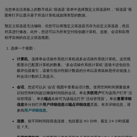
当您单击仪表板上的数字或从“筛选器”菜单中选择预定义筛选器时，“筛选器”视
图将打开以显示基于所选计算机或故障类型的数据。
预定义筛选器无法编辑，但您可以将预定义筛选器另存为自定义筛选器，然后
对其进行修改。此外，您还可以为所有交付组创建计算机、连接、会话和应用
程序实例的自定义筛选视图。
选择一个视图：
计算机
。选择单会话操作系统计算机或多会话操作系统计算机。这些视
图显示已配置计算机的数量。“多会话操作系统计算机”选项卡还包括负
载评估器索引，该索引指示性能计数器的分布以及将鼠标悬停在链接上
时会话计数的工具提示。
会话
。您还可以从“会话”视图中查看会话计数。使用空闲时间测量值来
识别空闲时间超过阈值时间段的会话。单击
关联用户
可为该用户打开“活
动管理器”。单击
端点
名称可为该端点打开“活动管理器”。单击
查看详细
信息
将分别打开
用户详细信息
或
端点详细信息
页面。有关详细信息，请
参阅
用户详细信息
。
连接
。按不同时间段筛选连接，包括最近 60 分钟、最近 24 小时或最
近 7 天。