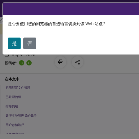
ZH
产品文档
Citrix Virtual Apps and Desktops 7 2402 LTSR
参考
是否要使用您的浏览器的首选语言切换到该 Web 站点?
基本策略设置
此内容已经过机器动态翻译。
在此处提供反馈
是
否
May 31, 2026
C
C
投稿者:
在本文中
启用配置文件管理
已处理的组
排除的组
处理本地管理员的登录
用户存储路径
迁移用户存储