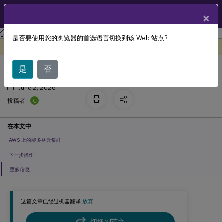
ZH
产品文档
×
是否要使用您的浏览器的首选语言切换到该 Web 站点?
Nutanix 云和合作伙伴解决方案
此内容已经过机器动态翻译。
在此处提供反馈
是
否
June 2, 2026
C
投稿者:
在本文中
AWS 上的能多益云集群
下一步操作
更多信息
这篇文章已经过机器翻译.
放弃
切换到英文