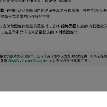
果您需要视觉无损图像质量，建议使用此选项
无损
- 在网络活动高峰期向用户设备发送有损图像，并在网络活
可提高带宽受限网络连接的性能
损
- 当保留图像数据至关重要时，选择
始终无损
以确保有损数据
，在显示不允许任何质量损失的 X 射线图像时。
档的官方版本为英语版本。任何非英语版本仅为方便您而提供，可能包括
请参阅
Cloud Software Group home
上的“机器翻译免责声明”。