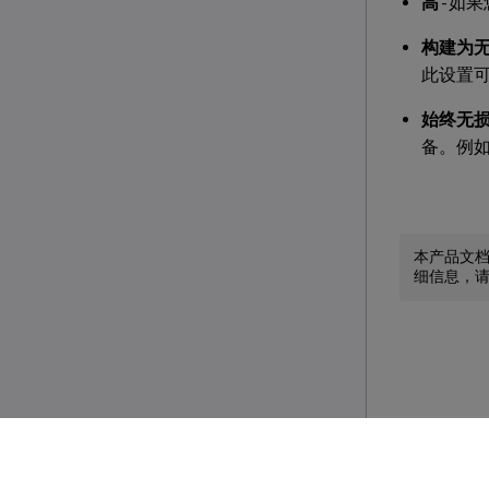
高
- 如
构建为
此设置
始终无
备。例如
本产品文
细信息，