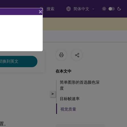
搜索
简体中文
×
处提供反馈
切换到英文
在本文中
简单图形的首选颜色深
度
>
目标帧速率
视觉质量
置。