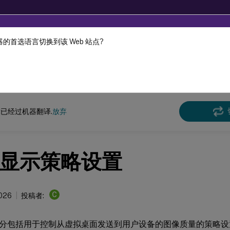
的首选语言切换到该 Web 站点?
机器动态翻译。
在此
已经过机器翻译.
放弃
显示策略设置
C
2026
投稿者:
分包括用于控制从虚拟桌面发送到用户设备的图像质量的策略设