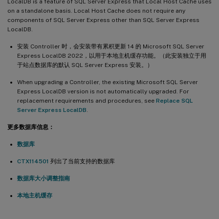
LocalDB is a feature of SQL Server Express that Local Host Cache uses
on a standalone basis. Local Host Cache does not require any
components of SQL Server Express other than SQL Server Express
LocalDB.
安装 Controller 时，会安装带有累积更新 14 的 Microsoft SQL Server
Express LocalDB 2022，以用于本地主机缓存功能。（此安装独立于用
于站点数据库的默认 SQL Server Express 安装。）
When upgrading a Controller, the existing Microsoft SQL Server
Express LocalDB version is not automatically upgraded. For
replacement requirements and procedures, see
Replace SQL
Server Express LocalDB
.
更多数据库信息：
数据库
CTX114501
列出了当前支持的数据库
数据库大小调整指南
本地主机缓存