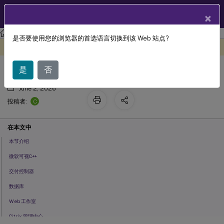
ZH
产品文档
×
是否要使用您的浏览器的首选语言切换到该 Web 站点?
系统配置要求
此内容已经过机器动态翻译。
在此处提供反馈
是
否
June 2, 2026
C
投稿者:
在本文中
本节介绍
微软可视C++
交付控制器
数据库
Web 工作室
Citrix 管理中心