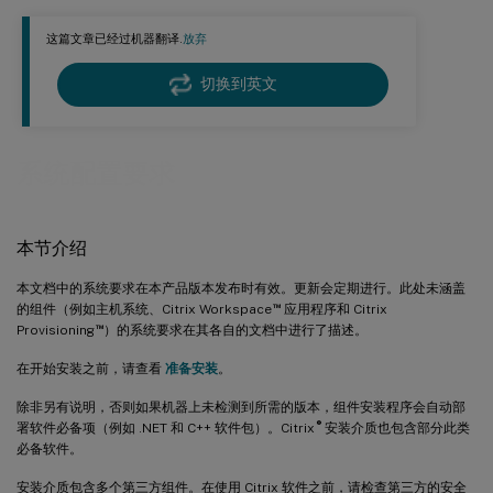
适用于单会话操作系统的虚拟投递代理 (VDA)
这篇文章已经过机器翻译.
放弃
适用于多会话操作系统的虚拟投递代理 (VDA)
主机/虚拟化资源
切换到英文
活动目录的功能级别
HDX
系统配置要求
通用打印服务器
其他
本节介绍
本文档中的系统要求在本产品版本发布时有效。更新会定期进行。此处未涵盖
™
的组件（例如主机系统、Citrix Workspace
应用程序和 Citrix
™
Provisioning
）的系统要求在其各自的文档中进行了描述。
在开始安装之前，请查看
准备安装
。
除非另有说明，否则如果机器上未检测到所需的版本，组件安装程序会自动部
®
署软件必备项（例如 .NET 和 C++ 软件包）。Citrix
安装介质也包含部分此类
必备软件。
安装介质包含多个第三方组件。在使用 Citrix 软件之前，请检查第三方的安全