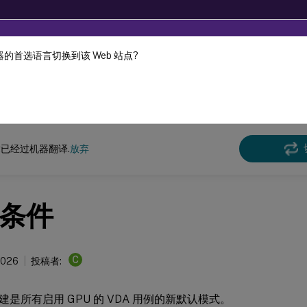
的首选语言切换到该 Web 站点?
机器动态翻译。
在此
已经过机器翻译.
放弃
条件
C
2026
投稿者:
是所有启用 GPU 的 VDA 用例的新默认模式。