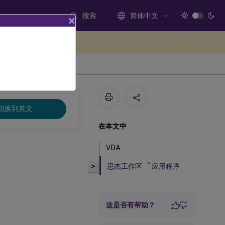
搜索
简体中文
×
处提供反馈
切换到英文
在本文中
VDA
™
>
思杰工作区
应用程序
这是否有帮助？