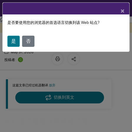
ZH
产品文档
×
是否要使用您的浏览器的首选语言切换到该 Web 站点?
何时使用智能无损构建功能
此内容已经过机器动态翻译。
在此处提供反馈
是
否
May 31, 2026
C
投稿者:
这篇文章已经过机器翻译.
放弃
切换到英文
何时使用智能无损构建功能