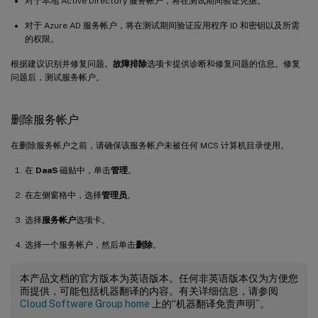
对于本地 Active Directory 服务帐户，将在测试期间验证凭据。
对于 Azure AD 服务帐户，将在测试期间验证应用程序 ID 和密钥以及所需
的权限。
根据建议识别并修复问题。
故障排除
选项卡提供诊断和修复问题的信息。修复
问题后，测试服务帐户。
删除服务帐户
在删除服务帐户之前，请确保该服务帐户未被任何 MCS 计算机目录使用。
在
DaaS
磁贴中，单击
管理
。
在左侧窗格中，选择
管理员
。
选择
服务帐户
选项卡。
选择一个服务帐户，然后单击
删除
。
本产品文档的官方版本为英语版本。任何非英语版本仅为方便您
而提供，可能包括机器翻译的内容。有关详细信息，请参阅
Cloud Software Group home
上的“机器翻译免责声明”。