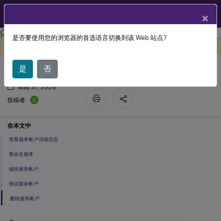
ZH
产品文档
×
是否要使用您的浏览器的首选语言切换到该 Web 站点?
管理服务帐户
此内容已经过机器动态翻译。
在此处提供反馈
是
否
May 31, 2026
C
投稿者:
在本文中
查看服务帐户详细信息
重命名服务
编辑服务帐户
测试服务帐户
删除服务帐户