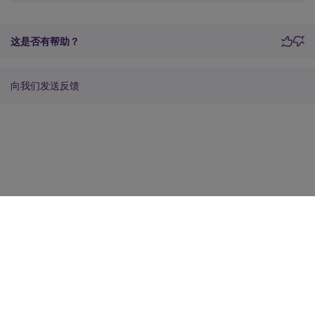
这是否有帮助？
向我们发送反馈
站点反馈
您的隐私选择
隐私和法律条款
Cookie 首选项
docs.cloud.com
© 1999-
2026
Cloud Software Group, Inc. All rights reserved.