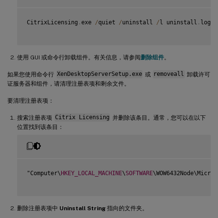
CitrixLicensing
.
exe 
/
quiet 
/
uninstall 
/
l uninstall
.
log

使用 GUI 或命令行卸载组件。有关信息，请参阅
删除组件
。
如果您使用命令行
XenDesktopServerSetup.exe
或
removeall
卸载许可
证服务器和组件，请清理注册表项和剩余文件。
要清理注册表项：
搜索注册表项
Citrix Licensing
并删除该条目。通常，您可以在以下
位置找到该条目：
"Computer\
HKEY_LOCAL_MACHINE
\
SOFTWARE
\WOW6432Node\Micros
删除注册表项中
Uninstall String
指向的文件夹。