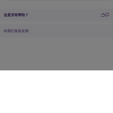
这是否有帮助？
向我们发送反馈
站点反馈
您的隐私选择
隐私和法律条款
Cookie 首选项
docs.cloud.com
© 1999-
2026
Cloud Software Group, Inc. All rights reserved.