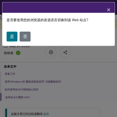
ZH
产品文档
×
是否要使用您的浏览器的首选语言切换到该 Web 站点?
如何移除组件
此内容已经过机器动态翻译。
在此处提供反馈
是
否
May 31, 2026
C
投稿者:
在本文中
准备工作
使用 Windows 的“删除或更改程序”功能删除组件
如何使用命令行移除核心组件
使用命令行删除 VDA
这篇文章已经过机器翻译.
放弃