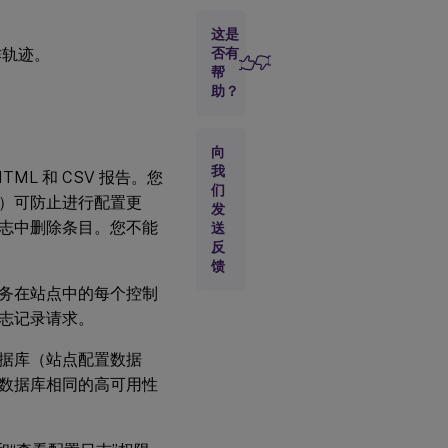
置
日
这是
志
作轨迹。
否有
记
帮
录
助？
启
向
用
我
和
TML 和 CSV 报告。您
禁
们
）可防止进行配置更
用
发
配
志中删除条目。您不能
送
置
反
日
馈
志
记
录服务在站点中的每个控制
录
志记录请求。
以
及
据库（站点配置数据
强
制
数据库相同的高可用性
日
志
记
录