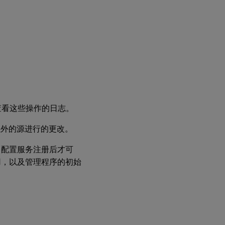
生
成
报
告
删
除
配
置
日
工具查看这些操作的日志。
志
内
ll 以外的源进行的更改。
容
向配置服务注册后才可
查看应用程
用，以及管理程序的初始
序编程接口
和
PowerShell
的日志
将
元