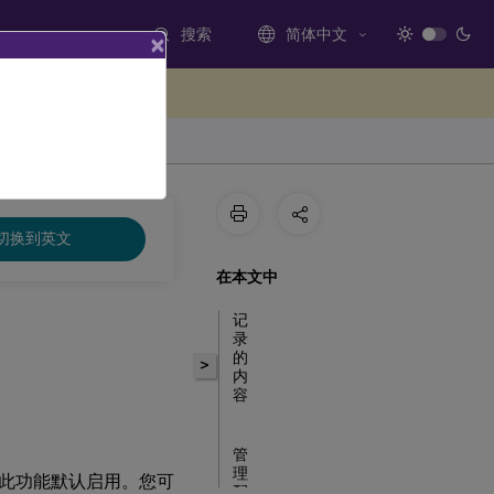
搜索
简体中文
×
处提供反馈
切换到英文
在本文中
记
录
的
>
内
容
管
理
此功能默认启用。您可
配