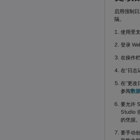
启用强制日
隔。
使用受支
登录 We
在操作栏
在“日志
在“更
参阅
数
要允许 S
Stud
的凭据。
要手动创