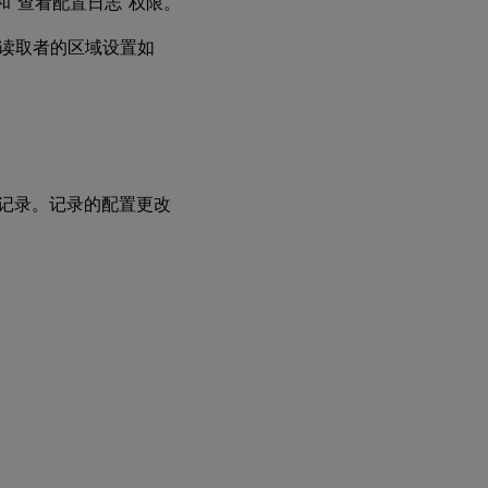
“查看配置日志”权限。
读取者的区域设置如
更
改
配
置
日
志
记
录
数
动都将被记录。记录的配置更改
据
库
位
置
查
看
配
置
日
志
内
容