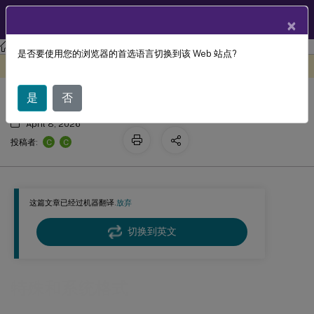
ZH
产品文档
×
Citrix Virtual Apps and Desktops
7 2511
参考
是否要使用您的浏览器的首选语言切换到该 Web 站点?
特殊和系统格式
此内容已经过机器动态翻译。
在此处提供反馈
是
否
April 8, 2026
C
C
投稿者:
这篇文章已经过机器翻译.
放弃
切换到英文
特殊和系统格式