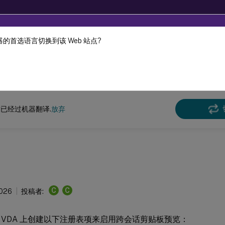
的首选语言切换到该 Web 站点?
机器动态翻译。
在此
Virtual Apps and Desktops
7 2511
参考
已经过机器翻译.
放弃
C
C
2026
投稿者:
 VDA 上创建以下注册表项来启用跨会话剪贴板预览：