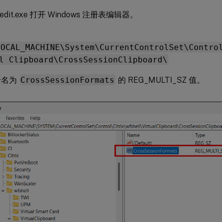
edit.exe 打开 Windows 注册表编辑器。
LOCAL_MACHINE\System\CurrentControlSet\Contro
l Clipboard\CrossSessionClipboard\
个名为
CrossSessionFormats
的 REG_MULTI_SZ 值。