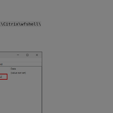
l\Citrix\wfshell\