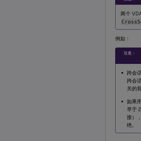
两个 V
CrossS
例如：
注意：
跨会
跨会
关的
如果用
早于 2
接），
绝。