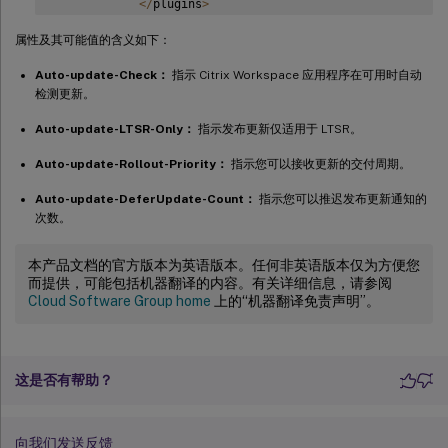
<
/
plugins
>
属性及其可能值的含义如下：
<
trustSettings
>
Auto-update-Check：
指示 Citrix Workspace 应用程序在可用时自动
<
clear 
/
>
检测更新。
<
/
trustSettings
>
Auto-update-LTSR-Only：
指示发布更新仅适用于 LTSR。
<
properties
>
Auto-update-Rollout-Priority：
指示您可以接收更新的交付周期。
<
property name
=
"Auto-Update-Check"
 value
=
"
Auto-update-DeferUpdate-Count：
指示您可以推迟发布更新通知的
次数。
<
property name
=
"Auto-Update-DeferUpdate-Co
<
property name
=
"Auto-Update-LTSR-O
本产品文档的官方版本为英语版本。任何非英语版本仅为方便您
而提供，可能包括机器翻译的内容。有关详细信息，请参阅
<
property name
=
"Auto-Update-Rollout-Priori
Cloud Software Group home
上的“机器翻译免责声明”。
<
/
properties
>
<
/
metadata
>
这是否有帮助？
<
/
annotatedServiceRecord
>
<
/
annotatedServices
>
向我们发送反馈