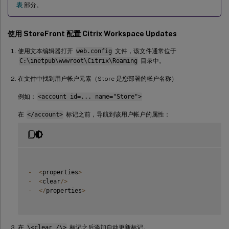
表
部分。
使用 StoreFront 配置 Citrix Workspace Updates
使用文本编辑器打开
web.config
文件，该文件通常位于
C:\inetpub\wwwroot\Citrix\Roaming
目录中。
在文件中找到用户帐户元素（Store 是您部署的帐户名称）
例如：
<account id=... name="Store">
在
</account>
标记之前，导航到该用户帐户的属性：
-
<
properties
>
-
<
clear
/
>
-
<
/
properties
>
在
\<clear /\>
标记之后添加自动更新标记。