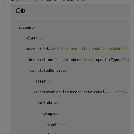
<
account
>
<
clear 
/
>
<
account id
=
"d1197d2c-ac82-4f13-9346-2ee14d4b0202"
 n
      description
=
""
 published
=
"true"
 updaterType
=
"Citri
<
annotatedServices
>
<
clear 
/
>
<
annotatedServiceRecord serviceRef
=
"1__Citrix_F8
<
metadata
>
<
plugins
>
<
clear 
/
>