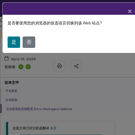
ZH
产品文档
×
Citrix Workspace
应用程序（适用于 Windows）
适用于 Windows 的
是否要使用您的浏览器的首选语言切换到该 Web 站点?
更新
Citrix Workspace
app 1912 LTSR
此内容已经过机器动态翻译。
在此处提供反馈
是
否
April 16, 2026
C
C
投稿者:
在本文中
手动更新
自动更新
自动更新的高级配置 (Citrix Workspace Updates)
这篇文章已经过机器翻译.
放弃