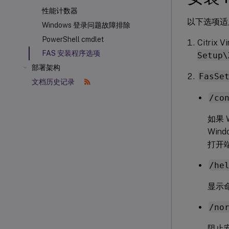
性能计数器
以下选项适
Windows 登录问题故障排除
PowerShell cmdlet
Citrix 
FAS 安装程序选项
Setup\
部署架构
FasSe
文档历史记录
/co
如果
Wi
打开端
/he
显示
/no
阻止