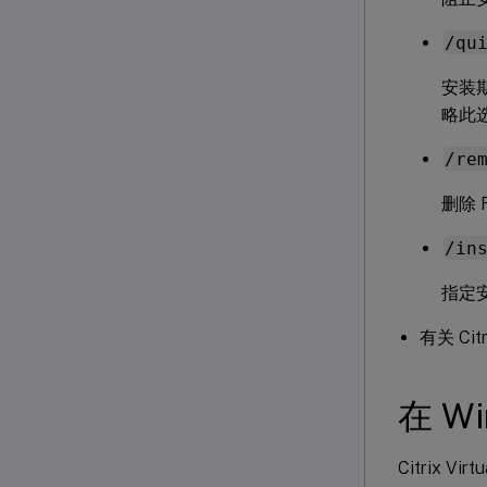
/qu
安装
略此
/re
删除 
/in
指定
有关 C
在 Wi
Citrix Vi