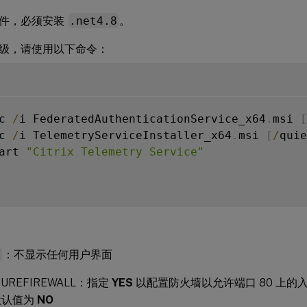
件，必须安装
.net4.8
。
级，请使用以下命令：
c 
/
i FederatedAuthenticationService_x64
.
msi 
[
c 
/
i TelemetryServiceInstaller_x64
.
msi 
[
/
quie
art 
"Citrix Telemetry Service"
t
：不显示任何用户界面
GUREFIREWALL：指定
YES
以配置防火墙以允许端口 80 上的
默认值为
NO