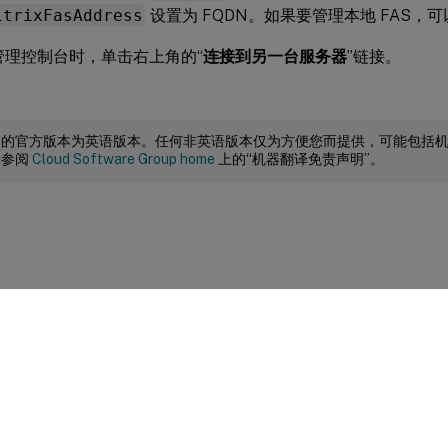
itrixFasAddress
设置为 FQDN。如果要管理本地 FAS，
 管理控制台时，单击右上角的“
连接到另一台服务器
”链接。
档的官方版本为英语版本。任何非英语版本仅为方便您而提供，可能包括
请参阅
Cloud Software Group home
上的“机器翻译免责声明”。
站点反馈
|