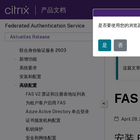
产品文档
Federated Authentication Service
是否要使用您的浏览器
此内容已经过
Aktuelles Release
联合身
是
否
联合身份验证服务 2603
新增功能
这篇文章
系统要求
安装和配置
高级配置
FA
FAS V2 票证和注册表地址列表
为租户客户启用 FAS
<
Azure Active Directory 单点登录
April 28,
证书颁发机构配置
私钥保护
安装 
安全和网络配置