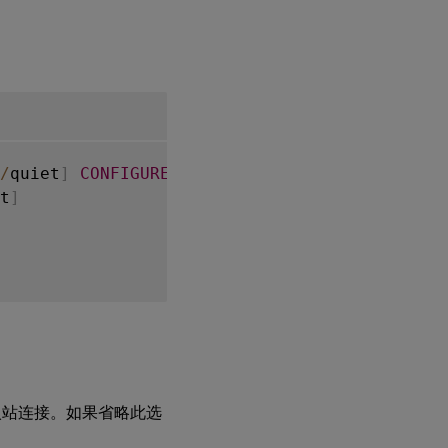
/
quiet
]
CONFIGUREFIREWALL
=
[
YES
|
NO
]
t
]
入站连接。如果省略此选