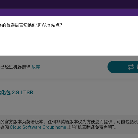
的首选语言切换到该 Web 站点?
机器动态翻译。
在此
时优化包
已经过机器翻译.
放弃
化包 2.9 LTSR
档的官方版本为英语版本。任何非英语版本仅为方便您而提供，可能包括
请参阅
Cloud Software Group home
上的“机器翻译免责声明”。