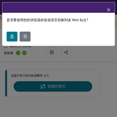
ZH
产品文档
×
旧版文档
是否要使用您的浏览器的首选语言切换到该 Web 站点?
联合身份验证服务
此内容已经过机器动态翻译。
在此处提供反馈
是
否
April 27, 2026
C
C
投稿者:
这篇文章已经过机器翻译.
放弃
切换到英文
联合身份验证服务