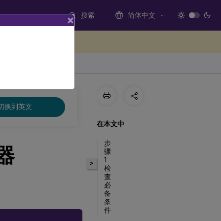
搜索
简体中文
×
处提供反馈
切换到英文
在本文中
步
器
骤
1
>
检
查
必
备
条
件