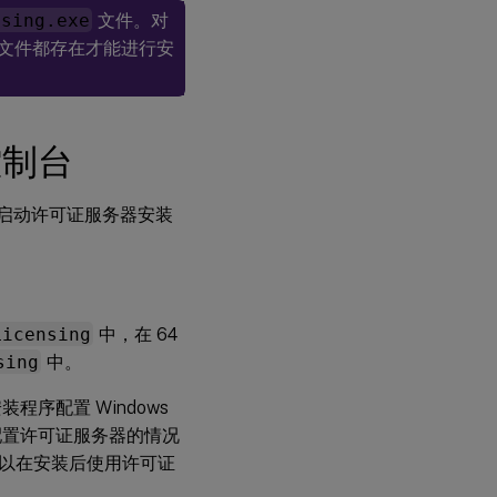
私
nsing.exe
文件。对
钥
文件都存在才能进行安
如
何
在
控制台
许
可
证
服
启动许可证服务器安装
务
器
上
安
装
.crt
Licensing
中，在 64
和
.key
sing
中。
文
件
序配置 Windows
配置许可证服务器的情况
步
以在安装后使用许可证
骤
5