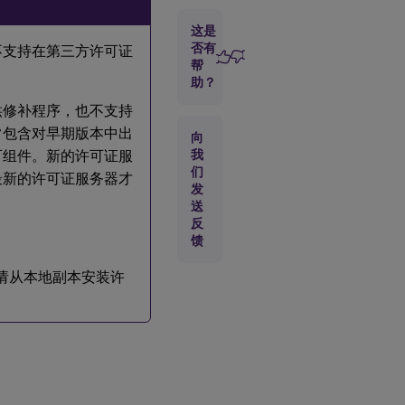
步
这是
骤
否有
也不支持在第三方许可证
2
帮
许
助？
可
您
供修补程序，也不支持
的
常包含对早期版本中出
产
向
品
许可组件。新的许可证服
我
们
最新的许可证服务器才
发
步
送
骤
反
3
馈
检
查
。请从本地副本安装许
您
的
安
全
性
和
防
火
墙