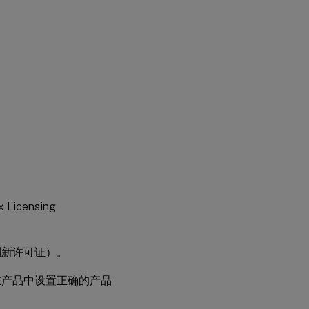
安
全
注
意
事
项
防
火
墙
注
意
事
项
censing
步骤
4 安
识别新许可证）。
装许
可组
在产品中设置正确的产品
件、
服务
器和