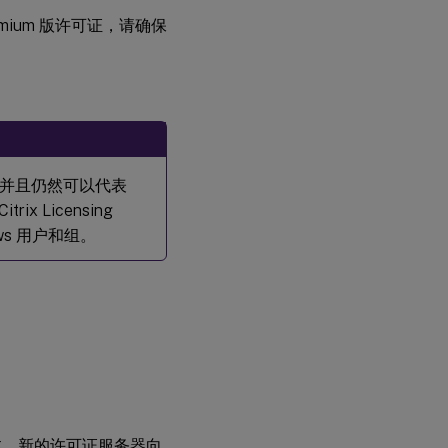
证书
ium 版许可证，请确保
使
用
图
形
界
面
安
并且仍然可以代表
装
许
ix Licensing
可
ws 用户和组。
证
服
务
器
和
控
制
台
使用
Windows
版本。新的许可证服务器向
命令行安