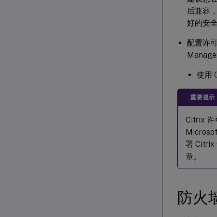
后兼容
好的安
配置许可
Mana
使用 
重要提示
Citrix
Micro
署 Cit
章。
防火