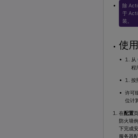
除 Ac
于 Act
装。
使
从
程
按
许可
位计
在
配置
防火墙
下完成
服务器