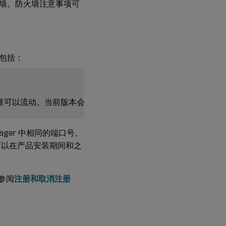
墙。防火墙注意事项可
务
手动安装
Citrix
Licensing
包括：
Manager
和许可
Web 服务
使用的证
书
如
何
使
Manager 中相同的端口号。
用
可以在产品安装期间和之
域
证
书
获
请参阅
注册和取消注册
取
.pfx
文
件 -
方
法 1