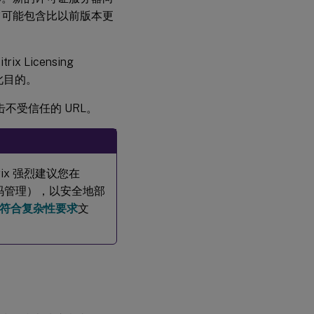
装许可
它可能包含比以前版本更
使用命令
行安装
Licensing
Active
此目的。
Directory
部署的许
或单击不受信任的 URL。
可
使
用
命
令
itrix 强烈建议您在
行
定和密码管理），以安全地部
启
用
符合复杂性要求
文
或
禁
用
许
可
证
管
理
服