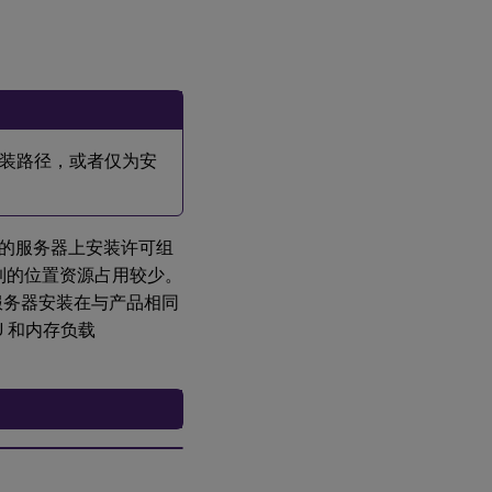
如何
通过
向证
书颁
发机
构
装路径，或者仅为安
(CA)
发送
请求
来获
取
的服务器上安装许可组
.pfx
到的位置资源占用较少。
文件
- 方
证服务器安装在与产品相同
法 2
 和内存负载
如
何
提
取
证
书
和