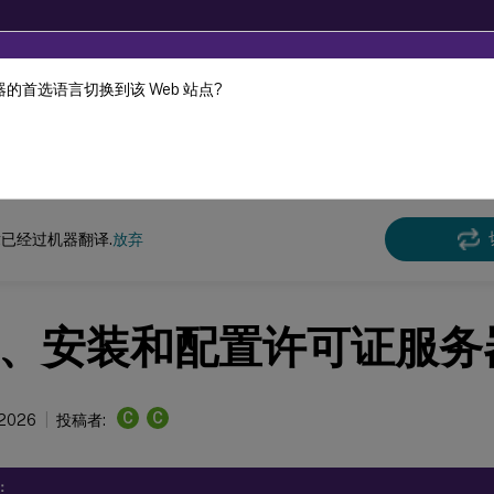
的首选语言切换到该 Web 站点?
机器动态翻译。
在此
许可 11.17.2 版本 42000
已经过机器翻译.
放弃
、安装和配置许可证服务
C
C
 2026
投稿者:
：