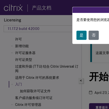
产品文档
Licensing
是否要使用您的浏览器
此内容已经过
11.17.2 build 42000
许可
是
否
许可
新增功能
这篇文章
许可证服务器
许可证类型
过渡和升级 (TTU) 结合 Citrix Universal
订
阅
开始
适用于 Citrix
许可的系统要求
<
入门
如何获取许可证文件
April 23,
客户成功服务续订许可证
Citrix 许可管理器
重要提示