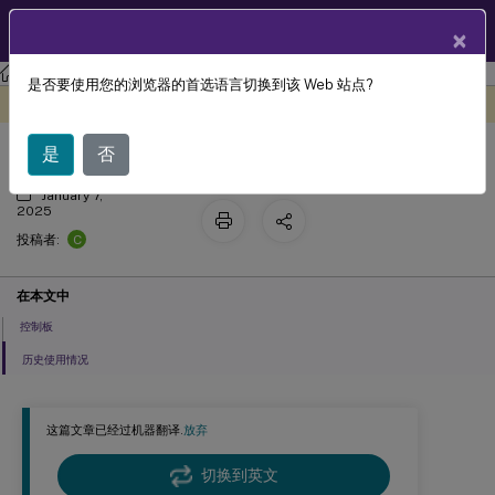
ZH
产品文档
×
许可
许可 11.17.2 build 46000
是否要使用您的浏览器的首选语言切换到该 Web 站点?
控制板和历史使用情况
此内容已经过机器动态翻译。
在此处提供反馈
是
否
January 7,
2025
C
投稿者:
在本文中
控制板
历史使用情况
这篇文章已经过机器翻译.
放弃
切换到英文