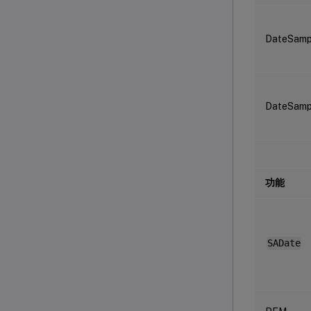
DateSamp
DateSam
功能
SADate