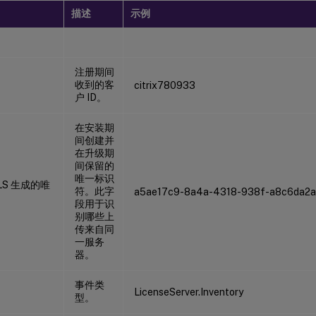
描述
示例
注册期间
收到的客
citrix780933
户 ID。
在安装期
间创建并
在升级期
间保留的
唯一标识
LS 生成的唯
符。此字
a5ae17c9-8a4a-4318-938f-a8c6da2a
段用于识
别哪些上
传来自同
一服务
器。
事件类
LicenseServer.Inventory
型。