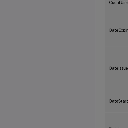
CountUs
DateExpir
DateIssu
DateStart