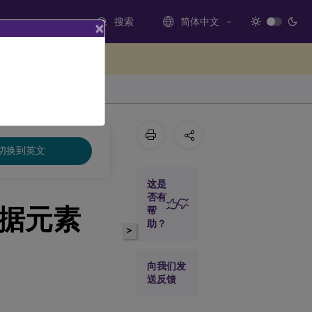
搜索
简体中文
×
处提供反馈
切换到英文
这是
否有
事件数据元素
帮
助？
>
向我们发
送反馈