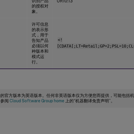
识别产品
OR10:13
的授权对
象。
许可信息
的表示形
式，用于
<!
告知产品
必须以何
[CDATA[;LT=Retail;GP=2;PSL=10;CL
种版本和
模式运
行。
档的官方版本为英语版本。任何非英语版本仅为方便您而提供，可能包括
请参阅
Cloud Software Group home
上的“机器翻译免责声明”。