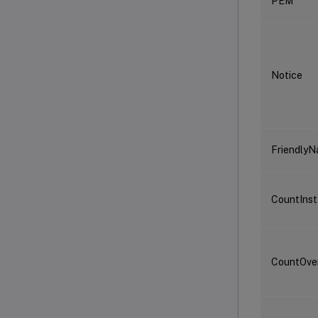
PEM
Notice
Friendly
CountInst
CountOve