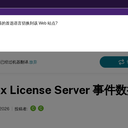
的首选语言切换到该 Web 站点?
机器动态翻译。
在此
许可 11.17.2 版本 47000
已经过机器翻译.
放弃
rix License Server 
C
C
 2026
投稿者: