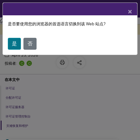
ZH
产品文档
×
许可
许可 11.17.2 build 49000
是否要使用您的浏览器的首选语言切换到该 Web 站点?
许可常见问题解答
此内容已经过机器动态翻译。
在此处提供反馈
是
否
April 23, 2026
C
C
投稿者:
在本文中
许可证
分配许可证
许可证服务器
许可证管理控制台
灾难恢复和维护