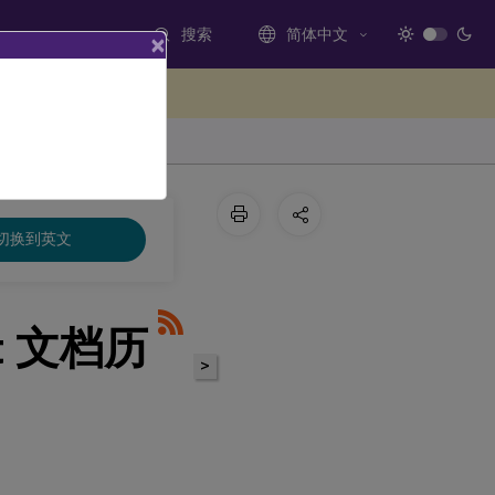
搜索
简体中文
×
处提供反馈
切换到英文
ent 文档历
>