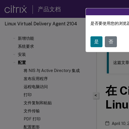
产品文档
Linux Virtual Delivery Agent 2104
是否要使用您的浏览器
此内容已经过
新增功能
Linu
是
否
系统要求
安装
这篇文章
配置
将 NIS 与 Active Directory 集成
发布应用程序
在 C
远程电脑访问
打印
<
Lin
文件复制和粘贴
文件传输
PDF 打印
April 10,
配置图形