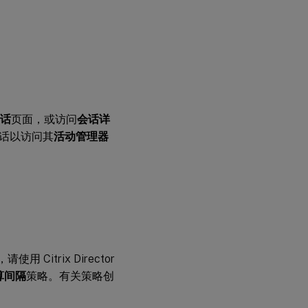
话
页面，或访问
会话详
话以访问其
活动管理器
用 Citrix Director
算间隔
策略。有关策略创