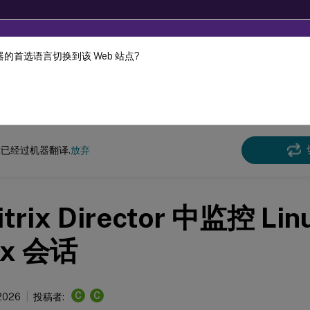
的首选语言切换到该 Web 站点?
机器动态翻译。
在此
x 虚拟投递代理
Linux Virtual Delivery Agent 2104
已经过机器翻译.
放弃
itrix Director 中监控 Li
ux 会话
C
C
 2026
投稿者: