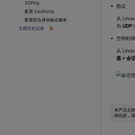
XDPing
协议
配置 Xauthority
从 Lin
配置联合身份验证服务
为
UDP
文档历史记录
空闲时
从 Lin
器 > 会
本产品文
细信息，