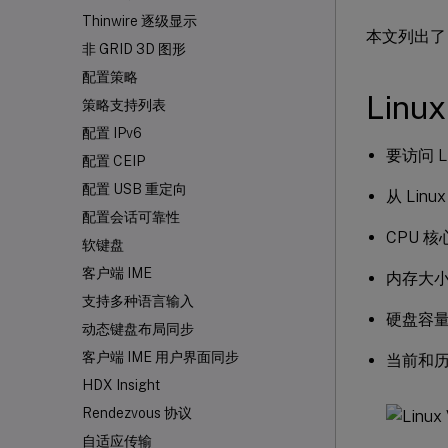
Thinwire 逐级显示
本文列出了 Ci
非 GRID 3D 图形
配置策略
Linu
策略支持列表
配置 IPv6
要访问 Li
配置 CEIP
配置 USB 重定向
从 Linu
配置会话可靠性
CPU 核
软键盘
客户端 IME
内存大
支持多种语言输入
硬盘容
动态键盘布局同步
客户端 IME 用户界面同步
当前和历
HDX
Insight
Rendezvous 协议
自适应传输