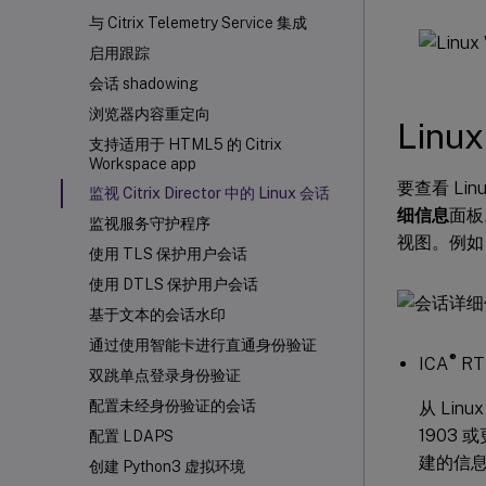
与 Citrix Telemetry Service 集成
启用跟踪
会话 shadowing
浏览器内容重定向
Lin
支持适用于 HTML5 的 Citrix
Workspace
app
要查看 Li
监视 Citrix Director 中的 Linux 会话
细信息
面板
监视服务守护程序
视图。例如
使用 TLS 保护用户会话
使用 DTLS 保护用户会话
基于文本的会话水印
通过使用智能卡进行直通身份验证
®
ICA
RT
双跳单点登录身份验证
配置未经身份验证的会话
从 Linu
1903 或
配置 LDAPS
建的信
创建 Python3 虚拟环境