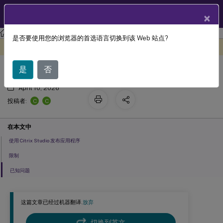
ZH
产品文档
×
Linux 虚拟投递代理
Linux Virtual Delivery Agent 2201
是否要使用您的浏览器的首选语言切换到该 Web 站点?
发布应用程序
此内容已经过机器动态翻译。
在此处提供反馈
是
否
April 10, 2026
C
C
投稿者:
在本文中
使用 Citrix Studio 发布应用程序
限制
已知问题
这篇文章已经过机器翻译.
放弃
切换到英文