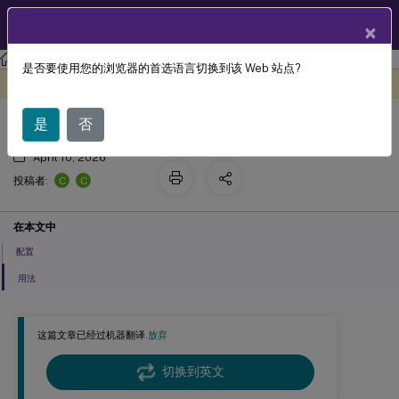
ZH
产品文档
×
Linux 虚拟投递代理
Linux 虚拟投递代理 2204
是否要使用您的浏览器的首选语言切换到该 Web 站点?
支持多种语言输入
此内容已经过机器动态翻译。
在此处提供反馈
是
否
April 10, 2026
C
C
投稿者:
在本文中
配置
用法
这篇文章已经过机器翻译.
放弃
切换到英文