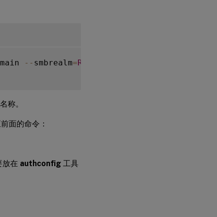
main 
--
smbrealm
=
REALM
--
krb5realm
=
REALM
--
kr
S 名称。
至前面的命令：
要放在
authconfig
工具