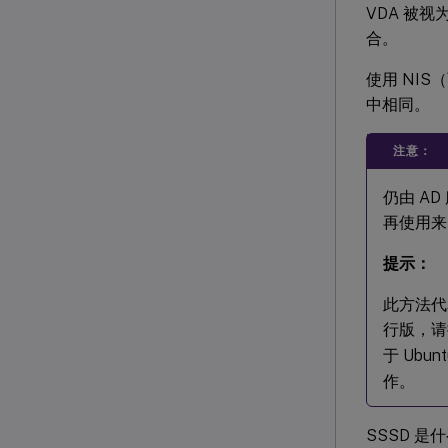
VDA 被视为 
合。
使用 NIS
中相同。
注意：
仍由 AD
再使用来自
提示：
此方法代表
行版，请
于 Ubu
作。
SSSD 是什