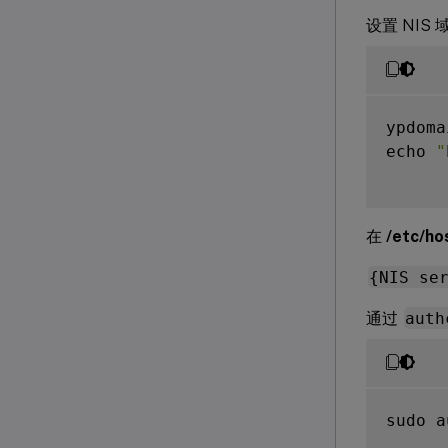
设置 NIS 
ypdoma
echo 
"
在
/etc/ho
{NIS se
通过
auth
sudo a