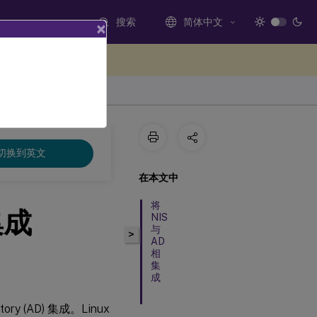
搜索
简体中文
×
处提供反馈
切换到英文
在本文中
将
 集成
NIS
与
>
AD
相
集
成
ory (AD) 集成。Linux