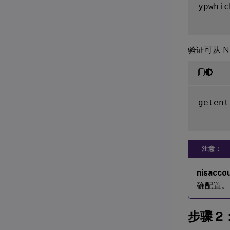
ypwhich
验证可从 
getent
注意：
nisacco
确配置。
步骤 2