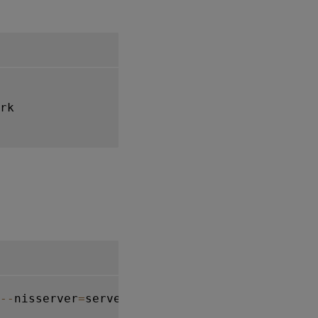
rk

--
nisserver
=
server
.
nis
.
domain 
--
enablemkhome