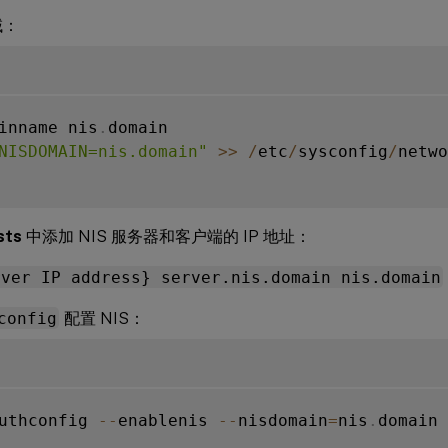
域：
inname nis
.
domain

NISDOMAIN=nis.domain"
>>
/
etc
/
sysconfig
/
netwo
sts
中添加 NIS 服务器和客户端的 IP 地址：
rver IP address} server.nis.domain nis.domain
config
配置 NIS：
uthconfig 
--
enablenis 
--
nisdomain
=
nis
.
domain 