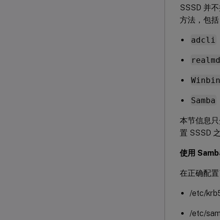
SSSD 并
方法，包括
adcli
realm
Winbi
Samba
本节信息只介
置 SSSD
使用 Sam
在正确配置了
/etc/krb
/etc/sa