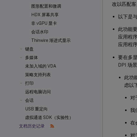
改以匹配客户
图形配置和微调
HDX 屏幕共享
以下是
非 vGPU 显卡
此功能要求您
会话水印
应用程
Thinwire 渐进式显示
应用程序
键盘
要在多显
多媒体
DPI 场
未加入域的 VDA
策略支持列表
此功能
打印
虑以
远程电脑访问
对
会话
USB 重定向
我
虚拟通道 SDK（实验性）
在
文档历史记录
对