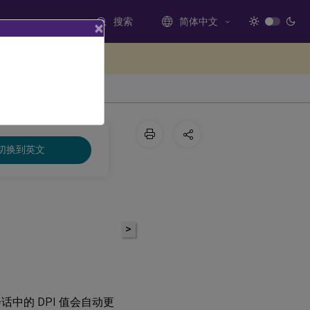
搜索
简体中文
×
处提供反馈
切换到英文
>
话中的 DPI 值会自动更