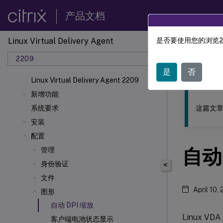
产品文档
Linux Virtual Delivery Agent
是否要使用您的浏览器
此内容已经过
2209
Linu
是
否
Linux Virtual Delivery Agent 2209
新增功能
这篇文章
系统要求
安装
配置
自动 
管理
身份验证
<
文件
April 10,
图形
自动 DPI 缩放
Linux 
客户端电池状态显示