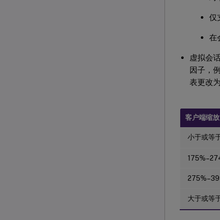
仅
在
虚拟会话
因子，例
表更改为
客户端缩放
小于或等于
175%–2
275%–3
大于或等于