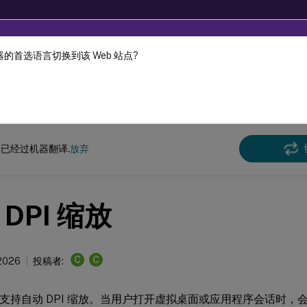
的首选语言切换到该 Web 站点?
机器动态翻译。
在此
x 虚拟投递代理
Linux Virtual Delivery Agent 2209
已经过机器翻译.
放弃
DPI 缩放
C
C
 2026
投稿者:
VDA 支持自动 DPI 缩放。当用户打开虚拟桌面或应用程序会话时，会