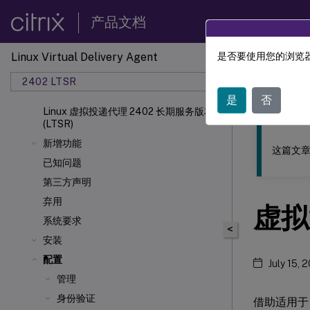
产品文档
Linux Virtual Delivery Agent
是否要使用您的浏览器
此内容已经过
2402 LTSR
Linu
是
否
Linux 虚拟投递代理 2402 长期服务版本
(LTSR)
新增功能
这篇文章
已知问题
第三方声明
弃用
虚拟
系统要求
<
安装
配置
July 15, 
管理
身份验证
借助适用于 