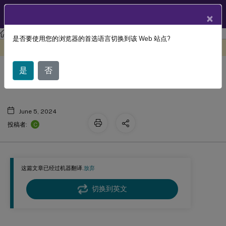
ZH
产品文档
×
MAM SDK
是否要使用您的浏览器的首选语言切换到该 Web 站点?
此内容已经过机器动态翻译。
在此处提供反馈
MAM SDK 文档历史记录
是
否
June 5, 2024
C
投稿者:
这篇文章已经过机器翻译.
放弃
切换到英文