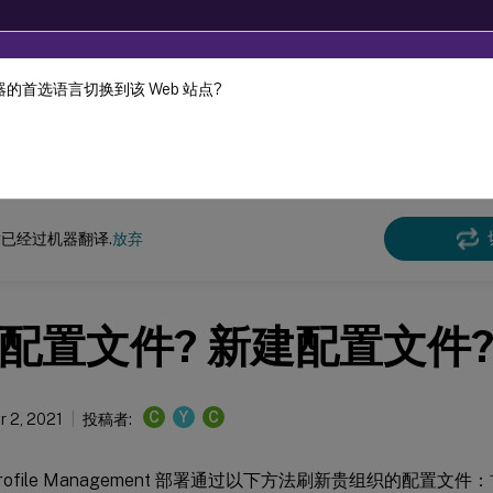
的首选语言切换到该 Web 站点?
机器动态翻译。
在此
e Management
Profile Management 2103
已经过机器翻译.
放弃
配置文件? 新建配置文件
C
Y
C
 2, 2021
投稿者:
rofile Management 部署通过以下方法刷新贵组织的配置