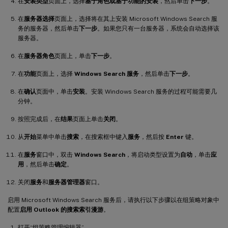
在
安装类型
页面上，选择
基于角色或基于功能的安装
，然后单击
下一步
。
在
服务器选择
页面上，选择将在其上安装 Microsoft Windows Search 服
务的服务器，然后单击
下一步
。如果您只有一台服务器，系统会自动选择该
服务器。
在
服务器角色
页面上，单击
下一步
。
在
功能
页面上，选择
Windows Search 服务
，然后单击
下一步
。
在
确认
页面中，单击
安装
。安装 Windows Search 服务的过程可能需要几
分钟。
按照完成后，在
结果
页面上单击
关闭
。
从
开始
菜单中单击
搜索
，在搜索框中键入
服务
，然后按
Enter
键。
在
服务
窗口中，双击
Windows Search
，将启动类型设置为
自动
，单击
应
用
，然后单击
确定
。
关闭
服务
和
服务器管理器
窗口。
启用 Microsoft Windows Search 服务后，请执行以下步骤以在组策略对象中
配置
启用 Outlook 的搜索索引漫游
。
打开“组策略管理编辑器”。