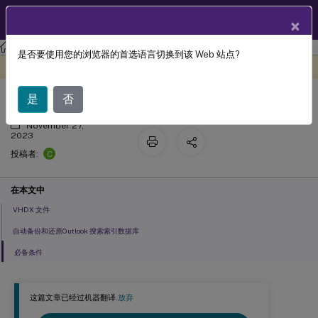
ZH
产品文档
×
Profile Management
Profile Management 2112
是否要使用您的浏览器的首选语言切换到该 Web 站点?
启用本机 Outlook 搜索体验
此内容已经过机器动态翻译。
在此处提供反馈
是
否
November 27,
2023
C
投稿者:
在本文中
VHDX 文件
自动备份和还原Outlook 搜索索引数据库
必备条件
这篇文章已经过机器翻译.
放弃