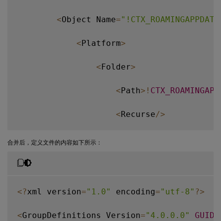
<
Object Name
=
"!CTX_ROAMINGAPPDATA
<
Platform
>
<
Folder
>
<
Path
>
!
CTX_ROAMINGAPP
<
Recurse
/
>
<
/
Folder
>
合并后，定义文件的内容如下所示：
<
/
Platform
>
<
/
Object
>
<
?
xml version
=
"1.0"
 encoding
=
"utf-8"
?
>
<
/
Group
>
<
GroupDefinitions Version
=
"4.0.0.0"
GUID
=