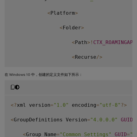
<
Platform
>
<
Folder
>
<
Path
>
!
CTX_ROAMINGAPP
<
Recurse
/
>
<
/
Folder
>
在 Windows 10 中，创建的定义文件如下所示：
<
/
Platform
>
<
/
Object
>
<
?
xml version
=
"1.0"
 encoding
=
"utf-8"
?
>
<
/
Group
>
<
GroupDefinitions Version
=
"4.0.0.0"
GUID
=
<
/
GroupDefinitions
>
<
Group Name
=
"Common Settings"
GUID
=
"3