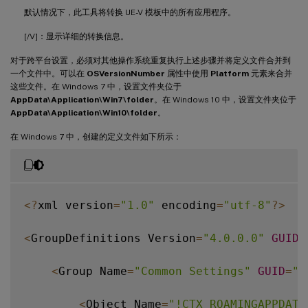
默认情况下，此工具将转换 UE-V 模板中的所有应用程序。
[/V]：显示详细的转换信息。
对于跨平台设置，必须对其他操作系统重复执行上述步骤并将定义文件合并到
一个文件中。可以在
OSVersionNumber
属性中使用
Platform
元素来合并
这些文件。在 Windows 7 中，设置文件夹位于
AppData\Application\Win7\folder
。在 Windows 10 中，设置文件夹位于
AppData\Application\Win10\folder
。
在 Windows 7 中，创建的定义文件如下所示：
<
?
xml version
=
"1.0"
 encoding
=
"utf-8"
?
>
<
GroupDefinitions Version
=
"4.0.0.0"
GUID
=
<
Group Name
=
"Common Settings"
GUID
=
"3
<
Object Name
=
"!CTX_ROAMINGAPPDATA