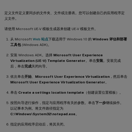
定义文件定义要同步的文件夹、文件或注册表。您可以创建自己的应用程序定
义文件。
请使用 Microsoft UE-V 模板生成器来创建 UE-V 模板文件。
从 Microsoft
Web 站点
下载适用于 Windows 10 的
Windows 评估和部署
工具包
(Windows ADK)。
安装 Windows ADK。选择
Microsoft User Experience
Virtualization (UE-V) Template Generator
。单击
安装
。安装完成
后，单击
完成
关闭向导。
依次单击
开始
、
Microsoft User Experience Virtualization
，然后单击
Microsoft User Experience Virtualization Generator
。
单击
Create a settings location template
（创建设置位置模板）。
按照向导进行操作，指定与应用程序有关的参数。单击
下一步
继续操作。
以记事本为例。将文件路径指定为
C:\Windows\System32\notepad.exe
。
指定的应用程序启动后，将其关闭。