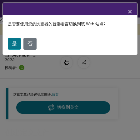
ZH
产品文档
×
Profile Management
Profile Management 2209
是否要使用您的浏览器的首选语言切换到该 Web 站点?
创建定义文件
此内容已经过机器动态翻译。
在此处提供反馈
是
否
December 15,
2022
C
投稿者:
这篇文章已经过机器翻译.
放弃
切换到英文
创建定义文件