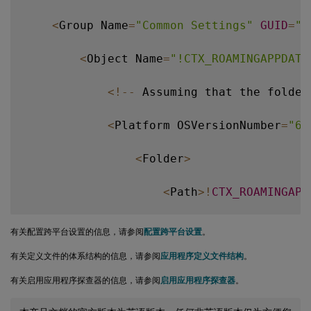
<
/
GroupDefinitions
>
<
Group Name
=
"Common Settings"
GUID
=
"3
<
Object Name
=
"!CTX_ROAMINGAPPDATA
<
!
--
 Assuming that the folder
<
Platform OSVersionNumber
=
"6.
<
Folder
>
<
Path
>
!
CTX_ROAMINGAPP
<
Recurse
/
>
有关配置跨平台设置的信息，请参阅
配置跨平台设置
。
有关定义文件的体系结构的信息，请参阅
应用程序定义文件结构
。
<
/
Folder
>
有关启用应用程序探查器的信息，请参阅
启用应用程序探查器
。
<
/
Platform
>