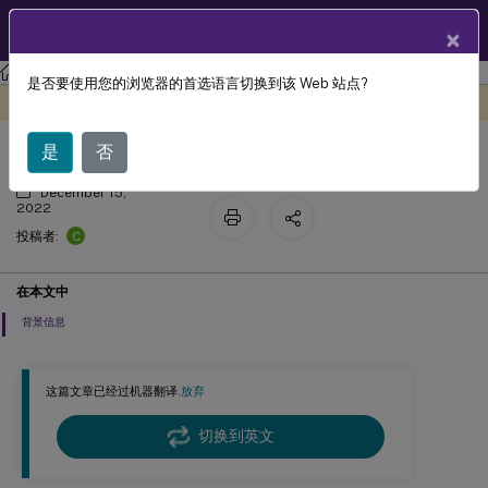
ZH
产品文档
×
Profile Management
Profile Management 2209
是否要使用您的浏览器的首选语言切换到该 Web 站点?
场景 5 - 对用户存储执行负载平衡
此内容已经过机器动态翻译。
在此处提供反馈
是
否
December 15,
2022
C
投稿者:
在本文中
背景信息
这篇文章已经过机器翻译.
放弃
切换到英文