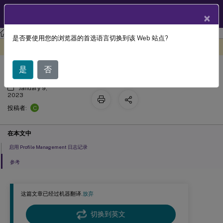
ZH
产品文档
×
Profile Management
Profile Management 2209
是否要使用您的浏览器的首选语言切换到该 Web 站点?
检查 Profile Management 日志文件
此内容已经过机器动态翻译。
在此处提供反馈
是
否
January 9,
2023
C
投稿者:
在本文中
启用 Profile Management 日志记录
参考
这篇文章已经过机器翻译.
放弃
切换到英文