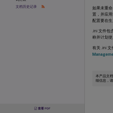
文档历史记录
如果未重命名
置，并应用
配置要在生
.ini 文
称并计划使用
有关 .in
Manageme
本产品文
细信息，
查看 PDF