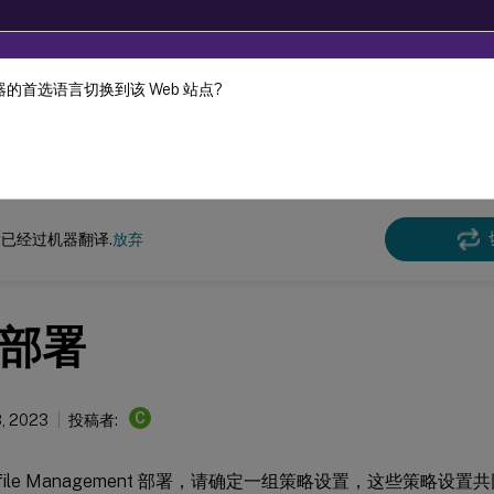
的首选语言切换到该 Web 站点?
机器动态翻译。
在此
e Management
Profile Management 2212
已经过机器翻译.
放弃
部署
C
, 2023
投稿者:
ofile Management 部署，请确定一组策略设置，这些策略