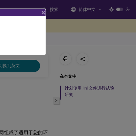
搜索
简体中文
×
处提供反馈
切换到英文
在本文中
计划使用 .ini 文件进行试验
研究
>
设置共同组成了适用于您的环