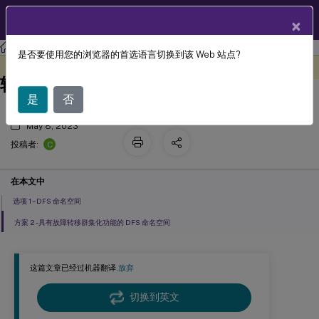
ZH
产品文档
×
Profile Management
Profile Management 2212
是否要使用您的浏览器的首选语言切换到该 Web 站点?
场景 1 - 地理位置相邻的用户存储和故障
此内容已经过机器动态翻译。
在此处提供反馈
转移群集的基本设置
是
否
May 8, 2023
C
投稿者:
在本文中
选项 1 – DFS 命名空间
方案 2 - 具有故障转移群集化功能的 DFS 命名空间
这篇文章已经过机器翻译.
放弃
切换到英文