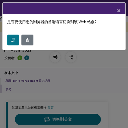
ZH
产品文档
×
Profile Management
Profile Management 2212
是否要使用您的浏览器的首选语言切换到该 Web 站点?
检查 Profile Management 日志文件
此内容已经过机器动态翻译。
在此处提供反馈
是
否
May 8, 2023
C
Y
投稿者:
在本文中
启用 Profile Management 日志记录
参考
这篇文章已经过机器翻译.
放弃
切换到英文