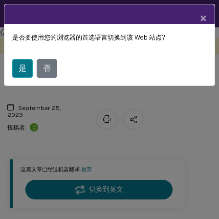
ZH
产品文档
×
Profile Management
Profile Management 2305
是否要使用您的浏览器的首选语言切换到该 Web 站点?
此内容已经过机器动态翻译。
在此处提供反馈
Profile Management 文档历史记录
是
否
September 25,
2023
C
投稿者:
这篇文章已经过机器翻译.
放弃
切换到英文