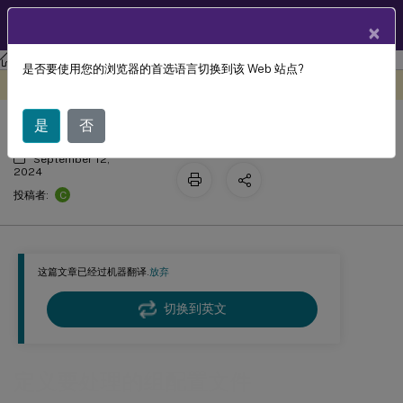
ZH
产品文档
×
Profile Management
Profile Management 2402 LTSR
是否要使用您的浏览器的首选语言切换到该 Web 站点?
定义要处理的组配置文件
此内容已经过机器动态翻译。
在此处提供反馈
是
否
September 12,
2024
C
投稿者:
这篇文章已经过机器翻译.
放弃
切换到英文
定义要处理的组配置文件