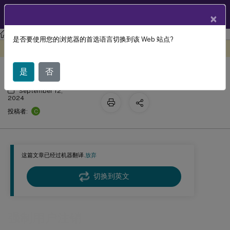
ZH
产品文档
×
Profile Management
Profile Management 2402 LTSR
是否要使用您的浏览器的首选语言切换到该 Web 站点?
强制用户注销
此内容已经过机器动态翻译。
在此处提供反馈
是
否
September 12,
2024
C
投稿者:
这篇文章已经过机器翻译.
放弃
切换到英文
强制用户注销