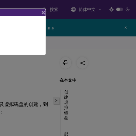
搜索
简体中文
×
n of Citrix Provisioning.
X
在本文中
创
建
>
虚
及虚拟磁盘的创建，到
拟
：
磁
盘
部