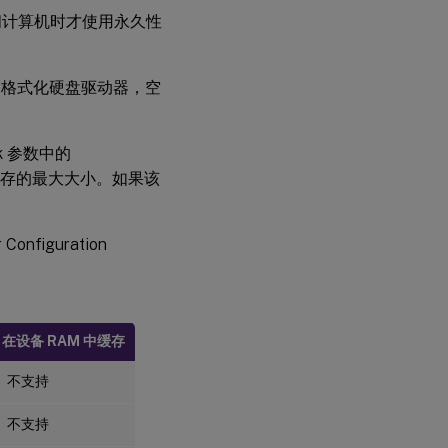
在
问计算机时才使用永久性
服
务
器
上
S 格式化硬盘驱动器，空
永
久
缓
k 参数中的
存
写入缓存的最大大小。如果该
Configuration
在设备 RAM 中缓存
不支持
不支持