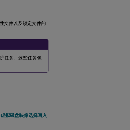
标
位
置
性文件以及锁定文件的
在
设
备
硬
盘
上
护任务。这些任务包
缓
存
在设
备硬
盘上
永久
缓存
（仅
限实
验阶
准虚拟磁盘映像选择写入
段）