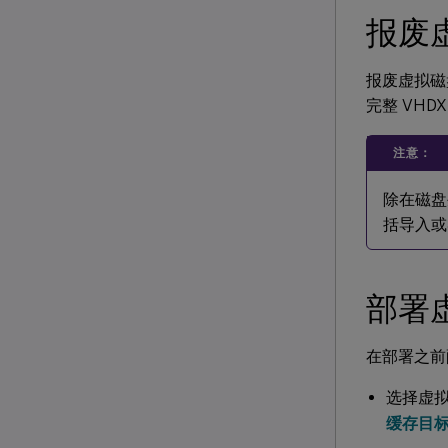
报废
报废虚拟磁
完整 VH
注意：
除在磁盘
括导入或
部署
在部署之前
选择虚
缓存目