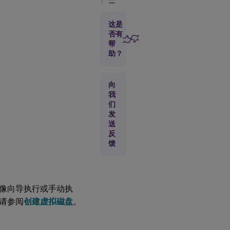
署
虚
拟
这是
磁
否有
盘
帮
助？
更
新
向
虚
我
拟
磁
们
盘
发
送
反
报
馈
废
虚
拟
磁
盘
像向导执行或手动执
请参阅
创建虚拟磁盘
。
部
署
虚