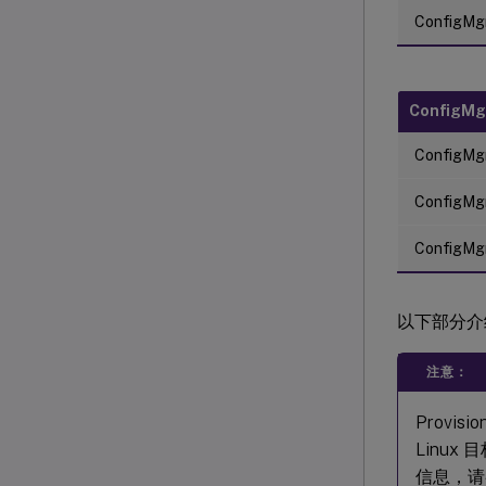
ConfigMg
ConfigM
ConfigMg
ConfigMgr
ConfigMg
以下部分介
注意：
Provis
Linux
信息，请