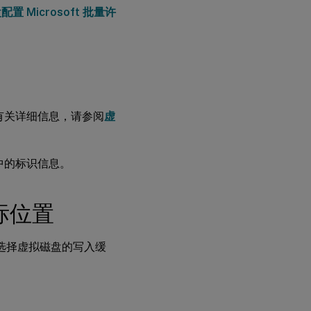
在设
置 Microsoft 批量许
备
RAM
中缓
存
在设
备
有关详细信息，请参阅
虚
RAM
上缓
存并
溢出
中的标识信息。
到硬
盘
标位置
在
服
务
选择虚拟磁盘的写入缓
器
上
缓
存