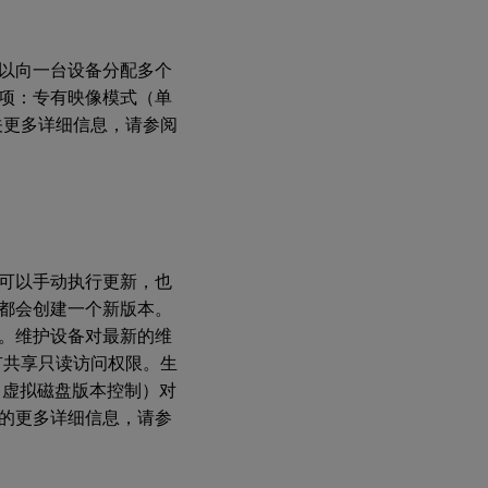
拟
磁
盘
以向一台设备分配多个
的
必
项：专有映像模式（单
备
关更多详细信息，请参阅
条
件
为
标
准
虚
拟
可以手动执行更新，也
磁
都会创建一个新版本。
盘
映
。维护设备对最新的维
像
有共享只读访问权限。生
选
（虚拟磁盘版本控制）对
择
写
的更多详细信息，请参
入
缓
存
目