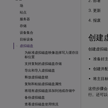
部署
场
更新
站点
服务器
报废
存储
设备集合
创建
目标设备
虚拟磁盘
创建虚拟磁
为标准虚拟磁盘映像选择写入缓存目
标位置
准备好
支持复制的虚拟磁盘存储
创建并
导出和导入虚拟磁盘
释放虚拟磁盘锁
将主目
复制和粘贴虚拟磁盘属性
这些步骤会
将现有虚拟磁盘添加到池或存储中
行。还可以
备份虚拟磁盘
查看虚拟磁盘使用情况