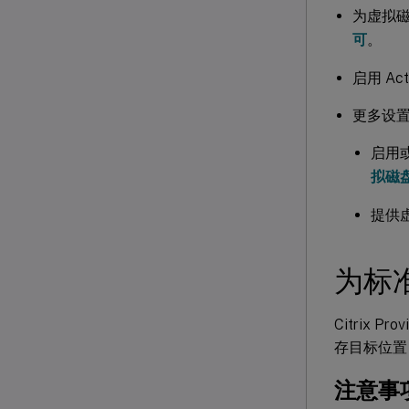
为虚拟磁
可
。
启用 Ac
更多设
启用
拟磁
提供
为标
Citrix 
存目标位置
注意事