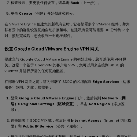
检查设置。要更改任何设置，请单击
Back
（上一步）。
单击
Create
（创建）开始创建私有云。
在 VMware Engine 创建您的新私有云时，它会部署多个 VMware 组件，并为
私有云中的群集设置初始自动扩展策略。创建私有云可能需要 30 分钟到 2 小
时。预配完成后，您会收到一封电子邮件。
设置 Google Cloud VMware Engine VPN 网关
要建立与 Google Cloud VMware Engine 的初始连接，您可以使用 VPN 网
关。这是一个基于 OpenVPN 的客户端 VPN，您可以用来连接到 SDDC 的
vCenter 并进行所需的任何初始配置。
在部署 VPN 网关之前，请为部署了 SDDC 的区域配置
Edge Services
（边缘
服务）范围。为此，您需要：
登录
Google Cloud VMware Engine
门户，然后转到
Network（网
络）> Regional Settings（区域设置）
。单击
Add Region
（添加区
域）。
选择部署了 SDDC 的区域，然后启用
Internet Access
（Internet 访问权
限）和
Public IP Service
（公共 IP 服务）。
提供规划期间记录的边缘服务范围，然后单击
Submit
（提交）。启用这些