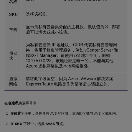
名称
选择 AV36。
SKU
显示为私有云群集分配的主机数。默认值为 3，部署
主机
后可以增大或减小该值。
为私有云提供 IP 地址块。CIDR 代表私有云管理网
络，将用于群集管理服务，例如 vCenter Server 和
地址
NSX-T Manager。请使用 /22 地址空间，例如
块
10.175.0.0/22。该地址应是唯一的，不能与其他
Azure 虚拟网络以及本地网络重叠。
虚拟
请将此字段留空，因为 Azure VMware 解决方案
网络
ExpressRoute 电路是作为部署后步骤建立的。
在
创建私有云
屏幕中：
在
位置
字段中，选择具有 AVS 的区域；资源组区域与 AVS 区域相同。
在
SKU
字段中，选择
AV36 节点
。