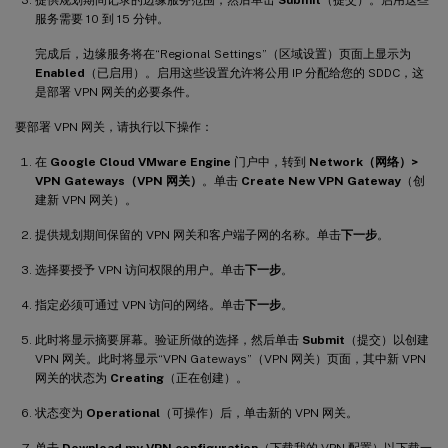
服务需要 10 到 15 分钟。
完成后，边缘服务将在“Regional Settings”（区域设置）页面上显示为
Enabled
（已启用）。启用这些设置允许将公用 IP 分配给您的 SDDC，这
是部署 VPN 网关的必要条件。
要部署 VPN 网关，请执行以下操作：
在
Google Cloud VMware Engine
门户中，转到
Network（网络）>
VPN Gateways（VPN 网关）
。单击
Create New VPN Gateway
（创
建新 VPN 网关）。
提供规划期间保留的 VPN 网关和客户端子网的名称。单击
下一步
。
选择要授予 VPN 访问权限的用户。单击
下一步
。
指定必须可通过 VPN 访问的网络。单击
下一步
。
此时将显示摘要屏幕。验证所做的选择，然后单击
Submit
（提交）以创建
VPN 网关。此时将显示“VPN Gateways”（VPN 网关）页面，其中新 VPN
网关的状态为
Creating
（正在创建）。
状态变为
Operational
（可操作）后，单击新的 VPN 网关。
单击
Download my VPN configuration
（下载我的 VPN 配置）以下载一