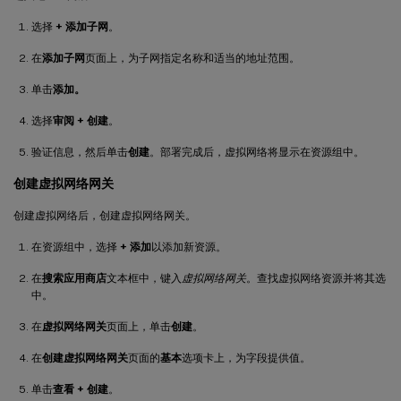
选择
+ 添加子网
。
在
添加子网
页面上，为子网指定名称和适当的地址范围。
单击
添加。
选择
审阅 + 创建
。
验证信息，然后单击
创建
。部署完成后，虚拟网络将显示在资源组中。
创建虚拟网络网关
创建虚拟网络后，创建虚拟网络网关。
在资源组中，选择
+ 添加
以添加新资源。
在
搜索应用商店
文本框中，键入
虚拟网络网关
。查找虚拟网络资源并将其选
中。
在
虚拟网络网关
页面上，单击
创建
。
在
创建虚拟网络网关
页面的
基本
选项卡上，为字段提供值。
单击
查看 + 创建
。