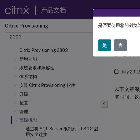
产品文档
Citrix Provisioning
是否要使用您的浏览器
Citrix 
2303
是
否
高级
Citrix Provisioning 2303
新增功能
系统要求和兼容性
July 29, 
体系结构
安装 Citrix Provisioning 软件
以下文章深入
升级
署时间。这
配置
<
管理
高级概念
通过将 SQL Server 限制到 TLS 1.2 启
用安全连接