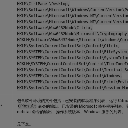
HKLM\CtrlPanel\Desktop,
HKLM\Software\Microsoft\Windows\CurrentVersion\P
HKLM\Software\Microsoft\Windows NT\CurrentVersio
HKLM\Software\Microsoft\Windows NT\CurrentVersio
HKLM\Software\Wow6432Node\Citrix,
HKLM\Software\Wow6432Node\Microsoft\Cryptography
HJKLM\Software\Wow6432Node\Microsoft\Windows\Cur
HKLM\System\CurrentControlSet\Control\Citrix,
HKLM\SYSTEM\CurrentControlSet\Control\FileSystem
HJLM\SYSTEM\CurrentControlSet\Control\SystemInfo
HJKLM\SYSTEM\CurrentControlSet\Control\TimeZoneI
HKLM\System\CurrentControlSet\Control\Terminal S
HKLM\SYSTEM\CurrentControlSet\Control\Windows,
HKLM\SYSTEM\CurrentControlSet\Control\Print\Envi
HKLM\System\CurrentControlSet\Control\Session Ma
包含软件环境的文件包括：已安装的驱动程序列表、运行 Citrix Pr
*
GPResult
命令的输出、已安装的 Microsoft 修补程序列表、显
netstat 命令的输出、操作系统版本、Windows 服务的列表。
见下文。