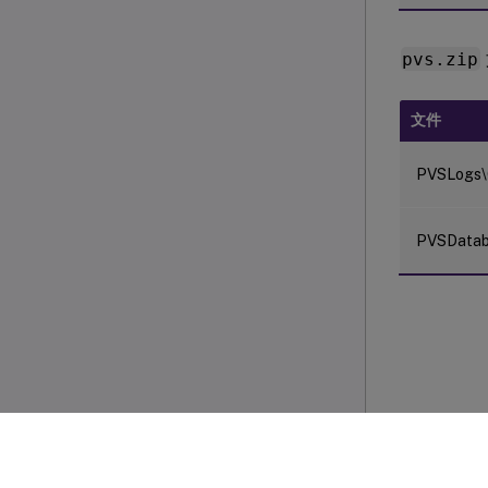
pvs.zip
文件
PVSLogs\
PVSDatab