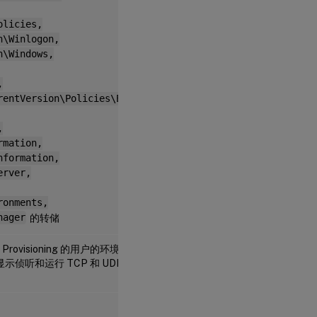
olicies,
n\Winlogon,
n\Windows,
,
rentVersion\Policies\Explorer,
,
rmation,
nformation,
erver,
ronments,
nager
的转储
ovisioning 的用户的环境变量、
示侦听和运行 TCP 和 UDP 端口的