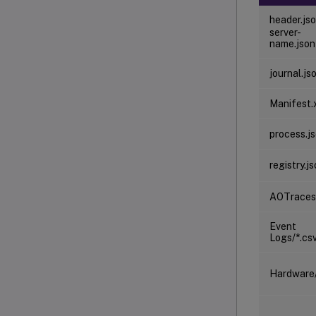
header.js
server-
name.json
journal.js
Manifest.
process.j
registry.j
AOTraces/
Event
Logs/*.cs
Hardware