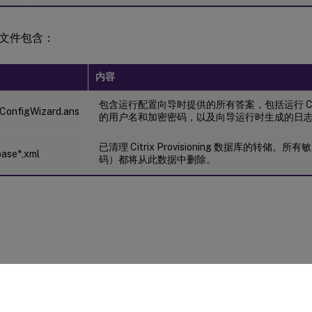
文件包含：
内容
包含运行配置向导时提供的所有答案，包括运行 Citrix P
ConfigWizard.ans
的用户名和加密密码，以及向导运行时生成的日
已清理 Citrix Provisioning 数据库的转储
ase*,xml
码）都将从此数据中删除。