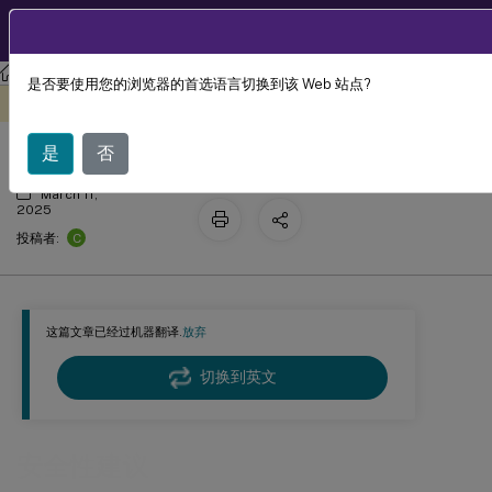
ZH
产品文档
Session Recording
Session Recording 2110
是否要使用您的浏览器的首选语言切换到该 Web 站点?
安全性建议
此内容已经过机器动态翻译。
在此处提供反馈
是
否
March 11,
2025
C
投稿者:
这篇文章已经过机器翻译.
放弃
切换到英文
安全性建议