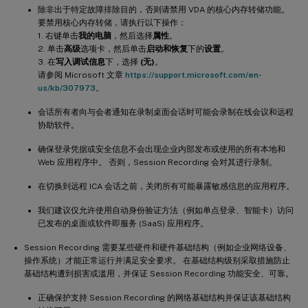
除非出于特定故障排除目的，否则请禁用 VDA 的核心内存转储功能。
要禁用核心内存转储，请执行以下操作：
1. 右键单击
我的电脑
，然后选择
属性
。
2. 单击
高级
选项卡，然后单击
启动和恢复
下的
设置
。
3. 在
写入调试信息
下，选择
(无)
。
请参阅 Microsoft 文章
https://support.microsoft.com/en-
us/kb/307973
。
会话所有者向与会者通知在录制桌面会话时可能会录制在线会议和远程
协助软件。
确保登录凭据或安全信息不会出现企业内部发布或使用的所有本地和
Web 应用程序中。 否则，Session Recording 会对其进行录制。
在切换到远程 ICA 会话之前，关闭所有可能暴露敏感信息的应用程序。
我们建议仅允许使用自动身份验证方法（例如单点登录、智能卡）访问
已发布的桌面或软件即服务 (SaaS) 应用程序。
Session Recording 需要某些硬件和硬件基础结构（例如企业网络设备、
操作系统）才能正常运行并满足安全要求。 在基础结构级别采取措施防止
基础结构遭到损害或滥用，并保证 Session Recording 功能安全、可靠。
正确保护支持 Session Recording 的网络基础结构并保证该基础结构