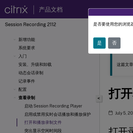
产品文档
Session Recording 2112
是否要使用您的浏览器
此内容已经过
新增功能
Sessio
是
否
系统要求
入门
这篇文章
安装、升级和卸载
动态会话录制
记录事件
打开
配置
查看录制
<
启动 Session Recording Player
July 5, 2
启用或禁用实时会话播放和播放保护
打开和播放录制文件
打开
突出显示空闲时间段