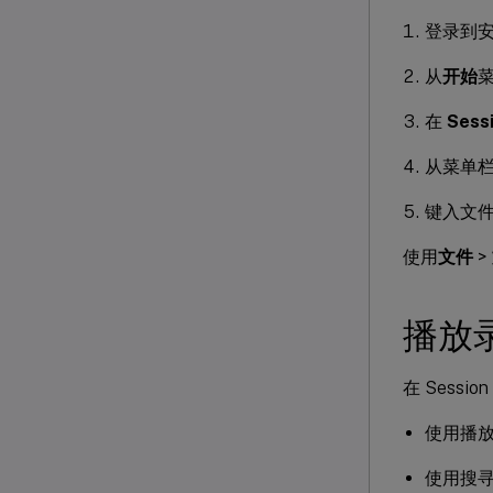
登录到安装了
从
开始
在
Sess
从菜单
键入文
使用
文件
>
播放
在 Sess
使用播
使用搜