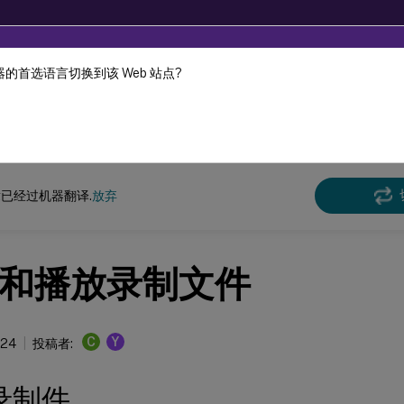
的首选语言切换到该 Web 站点?
机器动态翻译。
在此
n Recording
Session Recording 2112
已经过机器翻译.
放弃
和播放录制文件
C
Y
024
投稿者:
录制件