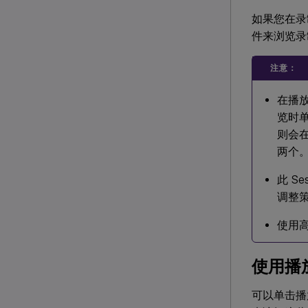
如果您在录
件来浏览
注意：
在播放
览时单
则会
两个
此 Ses
调整
使用高
使用播
可以单击播