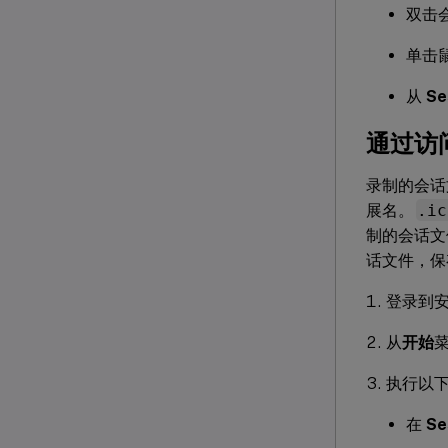
双击
单击
从
Se
通过访
录制的会话
展名。
.ic
制的会话文件
话文件，保存
登录到安装了
从
开始
执行以
在
Se