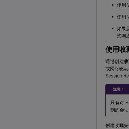
使用 
使用 
如果
式与
使用收
通过创建
收
或网络驱动
Session 
注意：
只有对 S
制的会话文
创建收藏夹