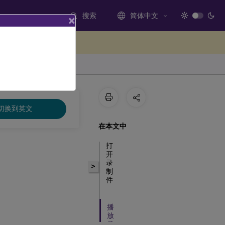
搜索
简体中文
×
处提供反馈
切换到英文
在本文中
打
开
录
>
制
件
播
放
录