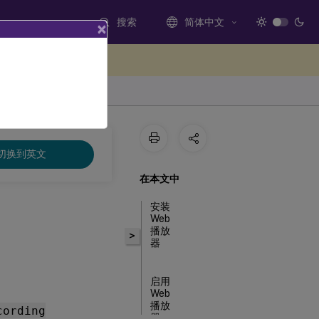
搜索
简体中文
×
处提供反馈
切换到英文
在本文中
安装
Web
播放
>
器
启用
Web
播放
cording
器