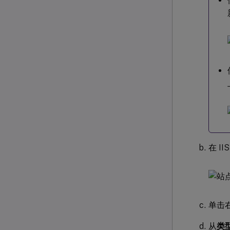
在 I
单击
从
类