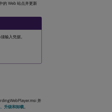
 中的 Web 站点并更新
配置
HTTPS
户必须输入凭据。
。
ingWebPlayer.msi 并
、升级和卸载
。