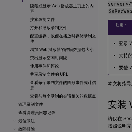
server>/
隐藏或显示 Web 播放器主页上的内
SsRecWe
容
搜索录制文件
注意：
打开和播放录制文件
配置缓存，以便在播放时存储录制文
件
登录 
增加 Web 播放器的传输数据包大小
支持的浏
突出显示空闲时间段
使用事件和评论
要使 
共享录制文件的 URL
查看每个录制文件的图形事件统计信
本文将指导
息
查看与每个录制的会话相关的数据点
安装 
管理录制文件
查看管理员日志记录
请仅在 Sess
最佳做法
按照说明完成
故障排除