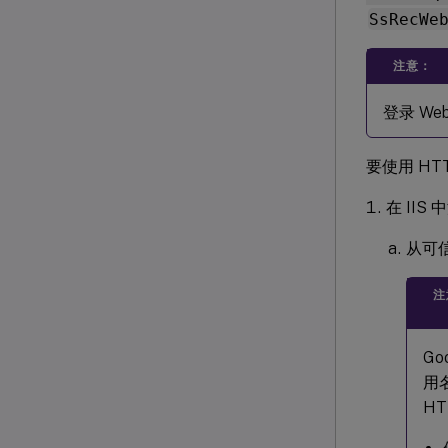
SsRecWe
注意：
登录 W
要使用 HT
在 IIS
从可信
注
Go
用
H