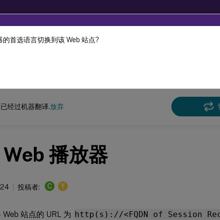
的首选语言切换到该 Web 站点?
机器动态翻译。
在此
n Recording
Session Recording 2204
已经过机器翻译.
放弃
 Web 播放器
C
Y
024
投稿者:
 Web 站点的 URL 为
http(s)://<FQDN of Session Re