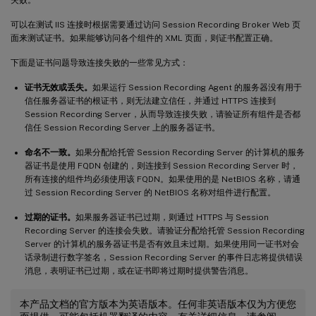
可以在测试 IIS 连接时根据需要通过访问 Session Recording Broker Web 页
面来测试证书。如果能够访问各个组件的 XML 页面，则证书配置正确。
下面是证书问题导致连接失败的一些常见方式：
证书无效或丢失。
如果运行 Session Recording Agent 的服务器没有用于
信任服务器证书的根证书，则无法建立信任，并通过 HTTPS 连接到
Session Recording Server，从而导致连接失败，请验证所有组件是否都
信任 Session Recording Server 上的服务器证书。
命名不一致。
如果分配给托管 Session Recording Server 的计算机的服务
器证书是使用 FQDN 创建的，则连接到 Session Recording Server 时，
所有连接的组件均必须使用该 FQDN。如果使用的是 NetBIOS 名称，请通
过 Session Recording Server 的 NetBIOS 名称对组件进行配置。
过期的证书。
如果服务器证书已过期，则通过 HTTPS 与 Session
Recording Server 的连接会失败。请验证分配给托管 Session Recording
Server 的计算机的服务器证书是否有效且未过期。如果使用同一证书对会
话录制进行数字签名，Session Recording Server 的事件日志将提供错误
消息，表明证书已过期，或在证书即将过期时提供警告消息。
本产品文档的官方版本为英语版本。任何非英语版本仅为方便您