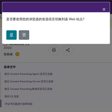
ZH
产品文档
×
Session Recording
Session Recording 2206
是否要使用您的浏览器的首选语言切换到该 Web 站点?
验证组件连接
此内容已经过机器动态翻译。
在此处提供反馈
是
否
November 23,
2022
Y
投稿者:
在本文中
验证 Session Recording Agent 是否已连接
验证 Session Recording Server 是否已连接
验证 Session Recording 数据库是否已连接
测试 IIS 连接
对证书问题进行故障排除